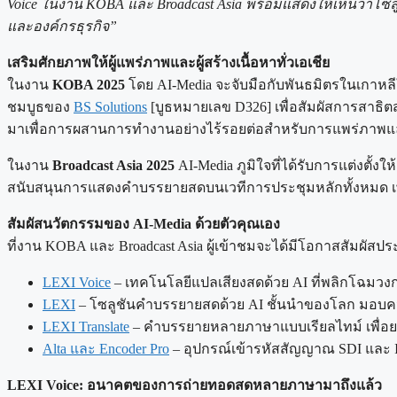
Voice ในงาน KOBA และ Broadcast Asia พร้อมแสดงให้เห็นว่าโซลู
และองค์กรธุรกิจ”
เสริมศักยภาพให้ผู้แพร่ภาพและผู้สร้างเนื้อหาทั่วเอเชีย
ในงาน
KOBA 2025
โดย AI-Media จะจับมือกับพันธมิตรในเกาหล
ชมบูธของ
BS Solutions
[บูธหมายเลข D326] เพื่อสัมผัสการสาธ
มาเพื่อการผสานการทำงานอย่างไร้รอยต่อสำหรับการแพร่ภาพแล
ในงาน
Broadcast Asia 2025
AI-Media ภูมิใจที่ได้รับการแต่งตั
สนับสนุนการแสดงคำบรรยายสดบนเวทีการประชุมหลักทั้งหมด เพื่
สัมผัสนวัตกรรมของ AI-Media ด้วยตัวคุณเอง
ที่งาน KOBA และ Broadcast Asia ผู้เข้าชมจะได้มีโอกาสสัมผัส
LEXI Voice
– เทคโนโลยีแปลเสียงสดด้วย AI ที่พลิกโฉมวง
LEXI
– โซลูชันคำบรรยายสดด้วย AI ชั้นนำของโลก มอบค
LEXI Translate
– คำบรรยายหลายภาษาแบบเรียลไทม์ เพื่อย
Alta และ Encoder Pro
– อุปกรณ์เข้ารหัสสัญญาณ SDI และ
LEXI Voice: อนาคตของการถ่ายทอดสดหลายภาษามาถึงแล้ว