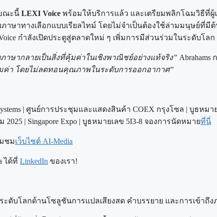
ขณะนี้
LEXI Voice
พร้อมให้บริการแล้ว และเตรียมพลิกโฉมวิธีที่ผ
าษาทางเลือกแบบเรียลไทม์ โดยไม่จำเป็นต้องใช้ล่ามมนุษย์ที่มีต้
Voice กำลังเปิดประตูสู่ตลาดใหม่ ๆ เพิ่มการมีส่วนร่วมในระดับโ
ษากลายเป็นสิ่งที่คุ้มค่าในเชิงพาณิชย์อย่างแท้จริง”
Abrahams 
้มค่า โดยไม่ลดทอนคุณภาพในระดับการออกอากาศ”
Systems | ศูนย์การประชุมและแสดงสินค้า COEX กรุงโซล | บูธหมา
ม 2025 | Singapore Expo | บูธหมายเลข 5I3-8 จองการนัดหมาย
ที่นี่
่ยมชม
เว็บไซต์ AI-Media
ได้ที่
LinkedIn
ของเรา!
็นผู้นำระดับโลกด้านโซลูชันการแปลเสียงสด คำบรรยาย และการเข้าถ