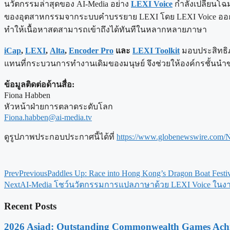
นวัตกรรมล่าสุดของ AI-Media อย่าง
LEXI Voice
กำลังเปลี่ยนโฉ
ของอุตสาหกรรมจากระบบคำบรรยาย LEXI โดย LEXI Voice ออกแบบม
ทำให้เนื้อหาสดสามารถเข้าถึงได้ทันทีในหลากหลายภาษา
iCap
,
LEXI
,
Alta
,
Encoder Pro
และ
LEXI Toolkit
มอบประสิทธิภ
แทนที่กระบวนการทำงานเดิมของมนุษย์ จึงช่วยให้องค์กรชั้นน
ข้อมูลติดต่อด้านสื่อ:
Fiona Habben
หัวหน้าฝ่ายการตลาดระดับโลก
Fiona.habben@ai-media.tv
ดูรูปภาพประกอบประกาศนี้ได้ที่
https://www.globenewswire.com/
Prev
Previous
Paddles Up: Race into Hong Kong’s Dragon Boat Festi
Next
AI-Media โชว์นวัตกรรมการแปลภาษาด้วย LEXI Voice ในงา
Recent Posts
2026 Asiad: Outstanding Commonwealth Games Ach