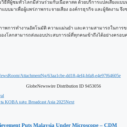
มวิธีที่ผู้ชมทั่วโลกมีส่วนร่วมกับเนื้อหาสด ด้วยบริการแปลเสีย
าเพื่อผู้แพร่ภาพกระจายเสียง องค์กรธุรกิจ และผู้จัดงาน จึงช
าพการทำงานอัตโนมัติ ความแม่นยำ และความสามารถในการขยายขน
ำของโลกสามารถส่งมอบประสบการณ์ที่ทุกคนเข้าถึงได้อย่างครอบ
NewsRoom/AttachmentNg/63aa1cbe-dd18-4ef4-bfa8-e4e97f64605e
GlobeNewswire Distribution ID 9453056
val
น KOBA และ Broadcast Asia 2025
Next
ievement Puts Malaysia Under Microscope – CDM