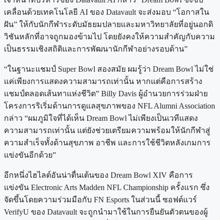
เคลื่อนด้วยเทคโนโลยี AI ของ Datavault จะส่งมอบ “โอกาสใน
ฝัน” ให้กับนักกีฬาระดับมัธยมปลายและมหาวิทยาลัยที่อยู่นอกดิ
วิชันหลักที่อาจถูกมองข้ามไป โดยยังคงให้ความสำคัญกับความ
เป็นธรรมเชิงสถิติและการพัฒนานักกีฬาอย่างรอบด้าน”
“ในฐานะแชมป์ Super Bowl สองสมัย ผมรู้ว่า Dream Bowl ไม่ใช่
แค่เพียงการแสดงความสามารถเท่านั้น หากแต่คือการสร้าง
แชมป์ตลอดเส้นทาแห่งชีวิต” Billy Davis ผู้อำนวยการร่วมฝ่าย
โครงการริเริ่มด้านการดูแลสุขภาพของ NFL Alumni Association
กล่าว “ผมภูมิใจที่ได้เห็น Dream Bowl ไม่เพียงเป็นเวทีแสดง
ความสามารถเท่านั้น แต่ยังช่วยเตรียมความพร้อมให้นักกีฬาสู่
ความสำเร็จทั้งด้านสุขภาพ อาชีพ และการใช้ชีวิตหลังเกมการ
แข่งขันอีกด้วย”
อีกหนึ่งไฮไลต์อันน่าตื่นเต้นของ Dream Bowl XIV คือการ
แข่งขัน Electronic Arts Madden NFL Championship ครั้งแรก ซึ่ง
จัดขึ้นโดยความร่วมมือกับ FN Esports ในส่วนนี้ ซอฟต์แวร์
VerifyU ของ Datavault จะถูกนำมาใช้ในการยืนยันตัวตนของผู้