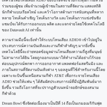
เทคโนโลยีโทนเสียง ADIO ของบริษัทจะช่วยกระตุ้นการมีส่วน
ร่วมของผู้ชม เพิ่มจำนวนผู้เข้าชมในสถานที่จัดงาน แสดงสถิติ
นักกีฬาแบบเรียลไทม์ และคว้าโอกาสด้านการสนับสนุนที่หลาก
หลาย โทเค็นคำเชิญ โทเค็นรางวัล และโทเค็นการแข่งขันชิง
แชมป์จะได้รับการออกแบบ ผลิต และแจกจ่ายโดยใช้เทคโนโลยี
ของ Datavault AI เท่านั้น
ความร่วมมือนี้จะยิ่งทำให้ระบบโทนเสียง ADIO® เข้าไปอยู่ใน
ประสบการณ์ความบันเทิงและงานกีฬาสำคัญๆ มากยิ่งขึ้น
เทคโนโลยีนี้จะถ่ายทอดข้อมูลผ่านโทนเสียงความถี่สูงที่มนุษย์
ไม่สามารถได้ยิน โดยถูกออกแบบมาให้ทำงานได้อย่างไร้รอย
ต่อบนอุปกรณ์พกพา การออกอากาศ แพลตฟอร์มสตรีมมิง และ
ภายในสถานที่จัดงานบันเทิงต่าง ๆ บอลลูนที่ใช้สำหรับงานนี้โดย
เฉพาะจะบินขึ้นเหนือสนามกีฬา AT&T เพื่อกระจายโทนเสียง
ADIO ช่วยให้แฟน ๆ ได้สัมผัสประสบการณ์ที่มีปฏิสัมพันธ์มาก
ยิ่งขึ้น รวมถึงโอกาสที่จะปรากฏตัวบนหน้าจอยักษ์ของสนาม
กีฬาด้วย
Dream Bowl ซึ่งจัดต่อเนื่องมาเป็นปีที่ 14 ถือเป็นเกมอเมริกันฟุต