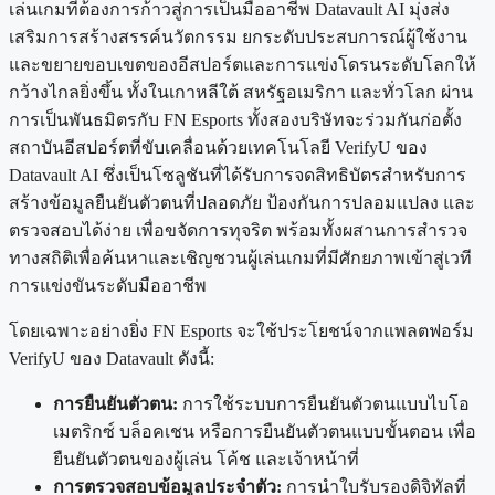
เล่นเกมที่ต้องการก้าวสู่การเป็นมืออาชีพ Datavault AI มุ่งส่ง
เสริมการสร้างสรรค์นวัตกรรม ยกระดับประสบการณ์ผู้ใช้งาน
และขยายขอบเขตของอีสปอร์ตและการแข่งโดรนระดับโลกให้
กว้างไกลยิ่งขึ้น ทั้งในเกาหลีใต้ สหรัฐอเมริกา และทั่วโลก ผ่าน
การเป็นพันธมิตรกับ FN Esports ทั้งสองบริษัทจะร่วมกันก่อตั้ง
สถาบันอีสปอร์ตที่ขับเคลื่อนด้วยเทคโนโลยี VerifyU ของ
Datavault AI ซึ่งเป็นโซลูชันที่ได้รับการจดสิทธิบัตรสำหรับการ
สร้างข้อมูลยืนยันตัวตนที่ปลอดภัย ป้องกันการปลอมแปลง และ
ตรวจสอบได้ง่าย เพื่อขจัดการทุจริต พร้อมทั้งผสานการสำรวจ
ทางสถิติเพื่อค้นหาและเชิญชวนผู้เล่นเกมที่มีศักยภาพเข้าสู่เวที
การแข่งขันระดับมืออาชีพ
โดยเฉพาะอย่างยิ่ง FN Esports จะใช้ประโยชน์จากแพลตฟอร์ม
VerifyU ของ Datavault ดังนี้:
การยืนยันตัวตน:
การใช้ระบบการยืนยันตัวตนแบบไบโอ
เมตริกซ์ บล็อคเชน หรือการยืนยันตัวตนแบบขั้นตอน เพื่อ
ยืนยันตัวตนของผู้เล่น โค้ช และเจ้าหน้าที่
การตรวจสอบข้อมูลประจำตัว:
การนำใบรับรองดิจิทัลที่