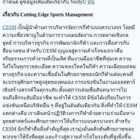
กำหนด ดูข้อมูลเพิ่มเติมเกี่ยวกับ VerifyU
ที่นี่
เกี่ยวกับ Cutting Edge Sports Management
CESM
เป็นผู้นำด้านการบริหารจัดการกีฬาแบบครบวงจร โดยมี
ความเชี่ยวชาญในด้านการวางแผนจัดงาน การตลาดเชิงกล
ยุทธ์ การบริหารธุรกิจ การพัฒนานักกีฬา และการสื่อสารกับ
สื่อมวลชน สำหรับ CESM กุญแจสู่ความสำเร็จของเราคือ
จริยธรรมการทำงานที่เป็นเลิศ ทีมงานมืออาชีพที่ทุ่มเท ความ
ใส่ใจในทุกรายละเอียด ความหลงใหลในกีฬา ความเฉียบแหลม
ทางธุรกิจ และความเชื่อมั่นในศักยภาพของนักกีฬาแต่ละคนที่
จะบรรลุศักยภาพสูงสุดของตนเอง การแข่งขันในงานออลสตาร์
เชิงสร้างสรรค์ในทุกระดับ ตั้งแต่การเล่นเพื่อสันทนาการไป
จนถึงลีกระดับมืออาชีพ จะทำให้ CESM มีข้อได้เปรียบในการ
แข่งขันเหนือบริษัทอื่น ๆ ที่อยู่ในอันดับเดียวกัน สิ่งที่ทำให้ CESM
แตกต่างคือ เราเดินหน้าปฏิวัติวงการกีฬาด้วยความร่วมมือทาง
ยุทธศาสตร์และศักยภาพการให้บริการแบบครบวงจร สำหรับ
CESM นักกีฬาคือสิ่งสำคัญที่สุด เรามุ่งมั่นผลักดันศักยภาพของ
พวกเขาให้ถึงขีดสุด และก้าวสู่ความสำเร็จในระดับที่สูงยิ่งขึ้น