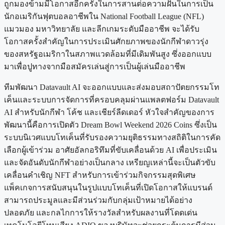
ถูกมองข้ามมีโอกาสอีกครั้งในการสานต่อความฝันในการเป็น
นักอเมริกันฟุตบอลอาชีพใน National Football League (NFL)
แมวมอง มหาวิทยาลัย และลีกเกมระดับมืออาชีพ จะได้รับ
โอกาสครั้งสำคัญในการประเมินศักยภาพของนักกีฬาดาวรุ่ง
ของสหรัฐอเมริกาในสภาพแวดล้อมที่มีเดิมพันสูง ซึ่งออกแบบ
มาเพื่อปูทางจากมือสมัครเล่นสู่การเป็นผู้เล่นมืออาชีพ
ทีมพัฒนา Datavault AI จะออกแบบและส่งมอบสถาปัตยกรรมโท
เค็นและระบบการจัดการที่ครอบคลุมผ่านแพลตฟอร์ม Datavault
AI สำหรับนักกีฬา โค้ช และเชียร์ลีดเดอร์ หัวใจสำคัญของการ
พัฒนานี้คือการเปิดตัว Dream Bowl Weekend 2026 Coins ซึ่งเป็น
ระบบนิเวศแบบโทเค็นที่รับรองความยุติธรรมทางสถิติในการคัด
เลือกผู้เข้าร่วม อาศัยอัลกอริทึมที่ขับเคลื่อนด้วย AI เพื่อประเมิน
และจัดอันดับนักกีฬาอย่างเป็นกลาง เหรียญเหล่านี้จะเป็นตัวขับ
เคลื่อนคำเชิญ NFT สำหรับการเข้าร่วมกิจกรรมสุดพิเศษ
แพ็คเกจการสนับสนุนในรูปแบบโทเค็นที่เปิดโอกาสให้แบรนด์
สามารถประมูลและมีส่วนร่วมกับกลุ่มเป้าหมายได้อย่าง
ปลอดภัย และกลไกการให้รางวัลสำหรับผลงานที่โดดเด่น