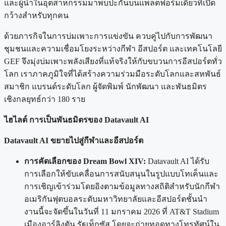
และผู้นำในอุตสาหกรรมมาพบปะกันบนแพลตฟอร์มเดียวที่เปิด
กว้างสำหรับทุกคน
ด้วยภารกิจในการบ่มเพาะการแข่งขัน ควบคู่ไปกับการพัฒนา
ชุมชนและความเชื่อมโยงระหว่างกีฬา อีสปอร์ต และเทคโนโลยี
GEF จึงมุ่งบ่มเพาะพลังเสียงที่แท้จริงให้กับขบวนการอีสปอร์ตทั่ว
โลก เราภาคภูมิใจที่ได้สร้างความร่วมมือระดับโลกและสหพันธ์
สมาชิก แบรนด์ระดับโลก ผู้จัดพิมพ์ นักพัฒนา และพันธมิตร
เชิงกลยุทธ์กว่า 180 ราย
ไฮไลต์ การเป็นพันธมิตรของ Datavault AI
Datavault AI ขยายไปสู่กีฬาและอีสปอร์ต
การคัดเลือกของ Dream Bowl XIV:
Datavault AI ได้รับ
การเลือกให้ขับเคลื่อนการสนับสนุนในรูปแบบโทเค็นและ
การเชิญเข้าร่วมโดยอิงตามข้อมูลทางสถิติสำหรับนักกีฬา
อเมริกันฟุตบอลระดับมหาวิทยาลัยและอีสปอร์ตชั้นนำ
งานนี้จะจัดขึ้นในวันที่ 11 มกราคม 2026 ที่ AT&T Stadium
เมืองอาร์ลิงตัน รัฐเท็กซัส โดยจะถ่ายทอดทางโทรทัศน์ใน