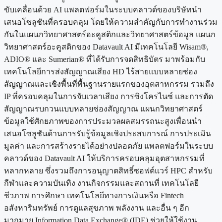
ขับเคลื่อนด้วย AI แพลตฟอร์มในระบบคลาวด์ของบริษัทนำ
เสนอโซลูชันที่ครอบคลุม โดยให้ความสำคัญกับการทำงานร่วม
กันในแผนกวิทยาศาสตร์อะคูสติกและวิทยาศาสตร์ข้อมูล แผนก
วิทยาศาสตร์อะคูสติกของ Datavault AI มีเทคโนโลยี Wisam®,
ADIO® และ Sumerian® ที่ได้รับการจดสิทธิบัตร มาพร้อมกับ
เทคโนโลยีการส่งสัญญาณเสียง HD ไร้สายแบบหลายช่อง
สัญญาณและเชิงพื้นที่พื้นฐานรายแรกของอุตสาหกรรม รวมถึง
IP ที่ครอบคลุมในการจับเวลาเสียง การซิงโครไนซ์ และการตัด
สัญญาณรบกวนแบบหลายช่องสัญญาณ แผนกวิทยาศาสตร์
ข้อมูลใช้ศักยภาพของการประมวลผลสมรรถนะสูงเพื่อนนำ
เสนอโซลูชันด้านการรับรู้ข้อมูลเชิงประสบการณ์ การประเมิน
มูลค่า และการสร้างรายได้อย่างปลอดภัย แพลตฟอร์มในระบบ
คลาวด์ของ Datavault AI ให้บริการครอบคลุมอุตสาหกรรมที่
หลากหลาย ซึ่งรวมถึงการอนุญาตสิทธิ์ซอฟต์แวร์ HPC สำหรับ
กีฬาและความบันเทิง งานกิจกรรมและสถานที่ เทคโนโลยี
ชีวภาพ การศึกษา เทคโนโลยีทางการเงินหรือ Fintech
อสังหาริมทรัพย์ การดูแลสุขภาพ พลังงาน และอื่น ๆ อีก
มากมาย Information Data Exchange® (IDE) ช่วยให้ใช้งาน