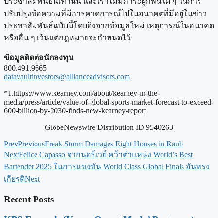
ประชาสัมพันธ์นี้เท่านั้น และเราไม่มีภาระผูกพันใด ๆ ในการ
ปรับปรุงข้อความที่มีการคาดการณ์ไปในอนาคตที่มีอยู่ในข่าว
ประชาสัมพันธ์ฉบับนี้โดยอิงจากข้อมูลใหม่ เหตุการณ์ในอนาคต
หรืออื่น ๆ เว้นแต่กฎหมายจะกำหนดไว้
ข้อมูลติดต่อนักลงทุน
800.491.9665
datavaultinvestors@allianceadvisors.com
*1.https://www.kearney.com/about/kearney-in-the-
media/press/article/value-of-global-sports-market-forecast-to-exceed-
600-billion-by-2030-finds-new-kearney-report
GlobeNewswire Distribution ID 9540263
Prev
Previous
Freak Storm Damages Eight Houses in Raub
Next
Felice Capasso จากนอร์เวย์ คว้าตำแหน่ง World’s Best
Bartender 2025 ในการแข่งขัน World Class Global Finals อันทรง
เกียรติ
Next
Recent Posts